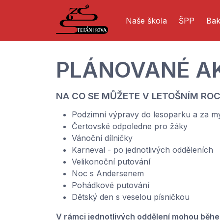
Naše škola
ŠPP
Bak
PLÁNOVANÉ A
NA CO SE MŮŽETE V LETOŠNÍM ROC
Podzimní výpravy do lesoparku a za m
Čertovské odpoledne pro žáky
Vánoční dílničky
Karneval - po jednotlivých odděleních
Velikonoční putování
Noc s Andersenem
Pohádkové putování
Dětský den s veselou písničkou
V rámci jednotlivých oddělení mohou během