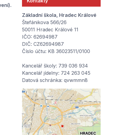
Kontakty
ení).
Základní škola, Hradec Králové
Štefánikova 566/26
50011 Hradec Králové 11
IČO: 62694987
DIČ: CZ62694987
Číslo účtu: KB 36023511/0100
Kancelář školy: 739 036 934
Kancelář jídelny: 724 263 045
Datová schránka: qvwmmn8