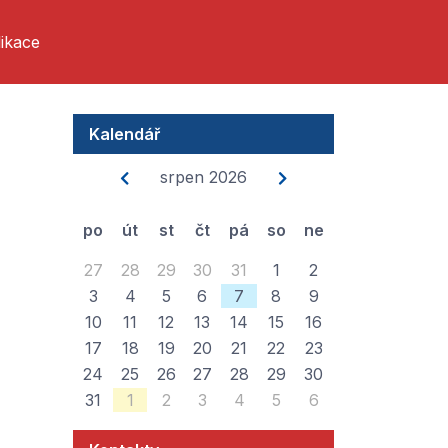
ikace
Kalendář
srpen 2026
po
út
st
čt
pá
so
ne
27
28
29
30
31
1
2
3
4
5
6
7
8
9
10
11
12
13
14
15
16
17
18
19
20
21
22
23
24
25
26
27
28
29
30
31
1
2
3
4
5
6