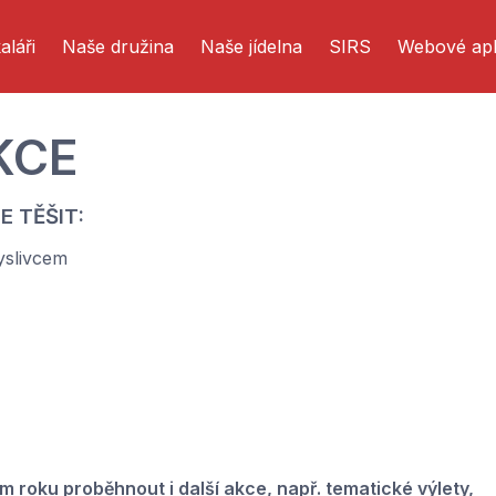
aláři
Naše družina
Naše jídelna
SIRS
Webové apl
KCE
E TĚŠIT:
yslivcem
 roku proběhnout i další akce, např. tematické výlety,