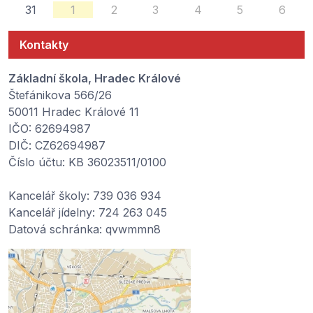
31
1
2
3
4
5
6
Kontakty
Základní škola, Hradec Králové
Štefánikova 566/26
50011 Hradec Králové 11
IČO: 62694987
DIČ: CZ62694987
Číslo účtu: KB 36023511/0100
Kancelář školy: 739 036 934
Kancelář jídelny: 724 263 045
Datová schránka: qvwmmn8