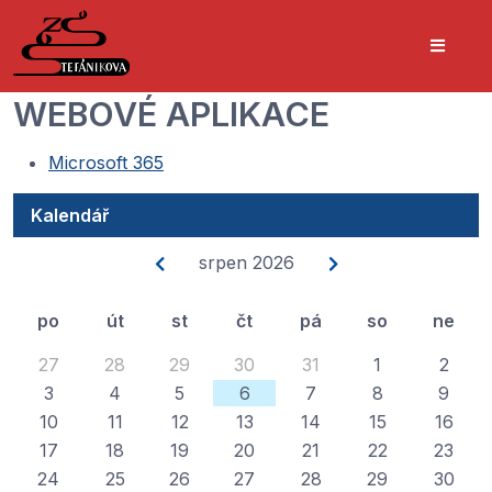
WEBOVÉ APLIKACE
Microsoft 365
Kalendář
srpen 2026
po
út
st
čt
pá
so
ne
27
28
29
30
31
1
2
3
4
5
6
7
8
9
10
11
12
13
14
15
16
17
18
19
20
21
22
23
24
25
26
27
28
29
30